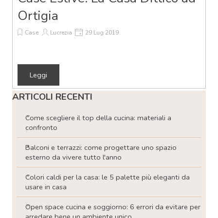
Ortigia
Case
Lucrezia
29 Lug 2019
Leggi
Salta blocco ARTICOLI RECENTI
ARTICOLI RECENTI
Come scegliere il top della cucina: materiali a
confronto
Balconi e terrazzi: come progettare uno spazio
esterno da vivere tutto l'anno
Colori caldi per la casa: le 5 palette più eleganti da
usare in casa
Open space cucina e soggiorno: 6 errori da evitare per
arredare bene un ambiente unico