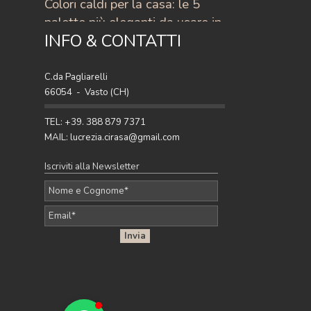
Colori caldi per la casa: le 5
palette più eleganti da usare in
INFO & CONTATTI
casa
Scopri i colori caldi per la casa più eleganti
del momento: 5 palette raffinate con
C.da Pagliarelli
terracotta, ocra, caramello e ruggine per
66054 - Vasto (CH)
arredare con stile.
Pubblicato da Lucrezia - 27 Apr 2026
TEL: +39. 388 879 7371
MAIL: lucrezia.cirasa@gmail.com
Iscriviti alla Newsletter