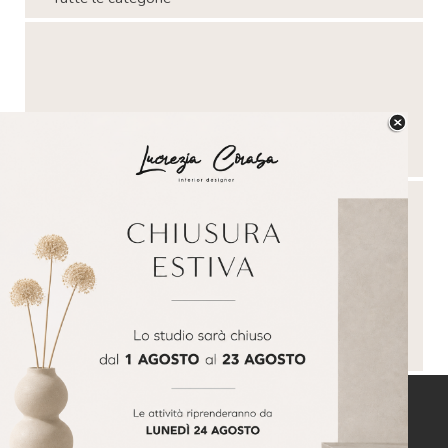
Salta blocco
Salta blocco
Questo blog non è da intendersi come testata
giornalistica. In base ai sensi della legge n° 62 del
07/03/2001 non è da considerarsi un prodotto
editoriale. Alcune immagini che troverete negli articoli
sono prese da
Pinterest
. Dove possibile le fonti sono
sempre riportate. Ne caso di eventuale presenza di
un'immagine non autorizzata, segnalatela ed essa verrà
immediatamente rimossa. Grazie.