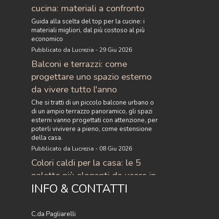
cucina: materiali a confronto
Guida alla scelta del top per la cucine: i
materiali migliori, dal più costoso al più
economico
Pubblicato da Lucrezia - 29 Giu 2026
Balconi e terrazzi: come
progettare uno spazio esterno
da vivere tutto l'anno
Che si tratti di un piccolo balcone urbano o
di un ampio terrazzo panoramico, gli spazi
esterni vanno progettati con attenzione, per
poterli vivivere a pieno, come estensione
della casa.
Pubblicato da Lucrezia - 08 Giu 2026
Colori caldi per la casa: le 5
palette più eleganti da usare in
INFO & CONTATTI
casa
Scopri i colori caldi per la casa più eleganti
del momento: 5 palette raffinate con
C.da Pagliarelli
terracotta, ocra, caramello e ruggine per