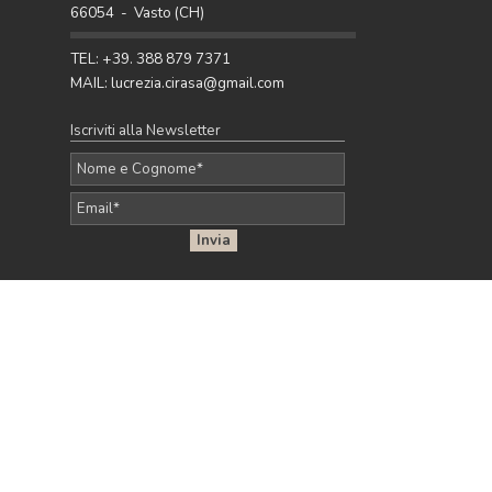
66054 - Vasto (CH)
arredare con stile.
Pubblicato da Lucrezia - 27 Apr 2026
TEL: +39. 388 879 7371
MAIL: lucrezia.cirasa@gmail.com
Iscriviti alla Newsletter
Quest'opera è distribuita con Licenza Creative
Commons
Attribuzione - Non commerciale - Non opere