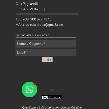
del momento: 5 palette raffinate con
C.da Pagliarelli
terracotta, ocra, caramello e ruggine per
66054 - Vasto (CH)
arredare con stile.
Pubblicato da Lucrezia - 27 Apr 2026
TEL: +39. 388 879 7371
MAIL: lucrezia.cirasa@gmail.com
Iscriviti alla Newsletter
Quest'opera è distribuita con Licenza Creative