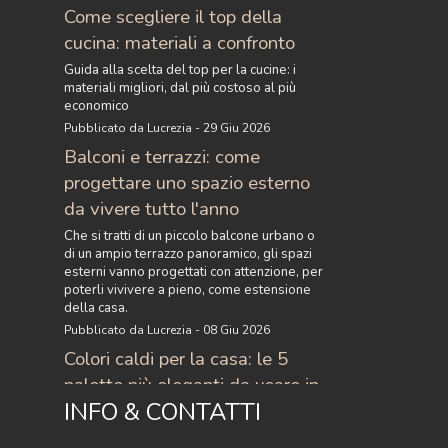
Come scegliere il top della
cucina: materiali a confronto
Guida alla scelta del top per la cucine: i
materiali migliori, dal più costoso al più
economico
Pubblicato da Lucrezia - 29 Giu 2026
Balconi e terrazzi: come
progettare uno spazio esterno
da vivere tutto l'anno
Che si tratti di un piccolo balcone urbano o
di un ampio terrazzo panoramico, gli spazi
esterni vanno progettati con attenzione, per
poterli vivivere a pieno, come estensione
della casa.
Pubblicato da Lucrezia - 08 Giu 2026
Colori caldi per la casa: le 5
palette più eleganti da usare in
INFO & CONTATTI
casa
Scopri i colori caldi per la casa più eleganti