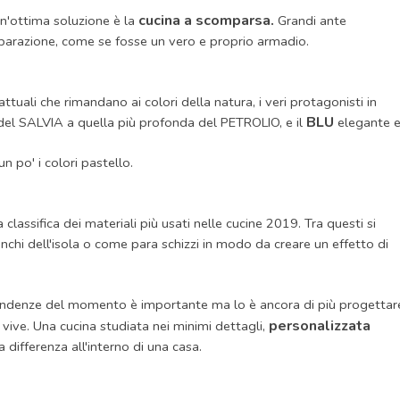
cucina a scomparsa.
un'ottima soluzione è la
Grandi ante
parazione, come se fosse un vero e proprio armadio.
attuali che rimandano ai colori della natura, i veri protagonisti in
BLU
a del SALVIA a quella più profonda del PETROLIO, e il
elegante 
n po' i colori pastello.
lassifica dei materiali più usati nelle cucine 2019. Tra questi si
anchi dell'isola o come para schizzi in modo da creare un effetto di
e tendenze del momento è importante ma lo è ancora di più progettar
personalizzata
 vive. Una cucina studiata nei minimi dettagli,
a differenza all'interno di una casa.