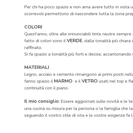
Per chi ha poco spazio e non ama avere tutto in vista 
scorrevoli permettono di nascondere tutta la zona pre
COLORI
Quest'anno, oltre alle irrinunciabili tinte neutre sempre 
VERDE
fatto di colori sono il
, dalla tonalità più chiar
raffinato.
Si fa spazio a tonalità più forti e decise, accantonando u
MATERIALI
Legno, acciaio e cemento rimangono ai primi posti nella c
MARMO
VETRO
fanno spazio il
e il
usati nel top e fi
continuità con il piano.
Il mio consiglio
: Essere aggiornati sulle novità e l
una cucina su misura per la persona o la famiglia che la
seguendo il vostro stile di vita e le vostre esigenze fa l