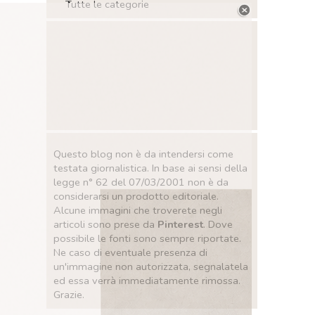
Tutte le categorie
Salta blocco
Salta blocco
Questo blog non è da intendersi come
testata giornalistica. In base ai sensi della
legge n° 62 del 07/03/2001 non è da
considerarsi un prodotto editoriale.
Alcune immagini che troverete negli
articoli sono prese da
Pinterest
. Dove
possibile le fonti sono sempre riportate.
Ne caso di eventuale presenza di
un'immagine non autorizzata, segnalatela
ed essa verrà immediatamente rimossa.
Grazie.