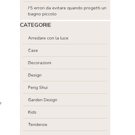
I 5 errori da evitare quando progetti un
bagno piccolo
Salta blocco CATEGORIE
CATEGORIE
Arredare con la luce
e
Case
Decorazioni
Design
Feng Shui
Garden Design
e
Kids
Tendenze