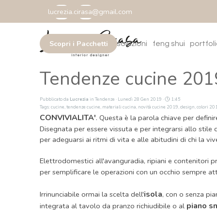
Vai ai contenuti
lucrezia.cirasa@gmail.com
Salta m
Scopri i Pacchetti
home
chi sono
soluzioni
feng shui
portfol
▼
Tendenze cucine 201
Pubblicato da
Lucrezia
in
Tendenze
· Lunedì 28 Gen 2019 ·
1:45
Tags:
cucine
,
tendenze cucine
,
materiali cucina
,
novità cucine 2019
,
design
,
colori 20
CONVIVIALITA'
. Questa è la parola chiave per defini
Disegnata per essere vissuta e per integrarsi allo stile 
per adeguarsi ai ritmi di vita e alle abitudini di chi la viv
Elettrodomestici all'avanguradia, ripiani e contenitori 
per semplificare le operazioni con un occhio sempre att
isola
Irrinunciabile ormai la scelta dell'
, con o senza pia
piano s
integrata al tavolo da pranzo richiudibile o al