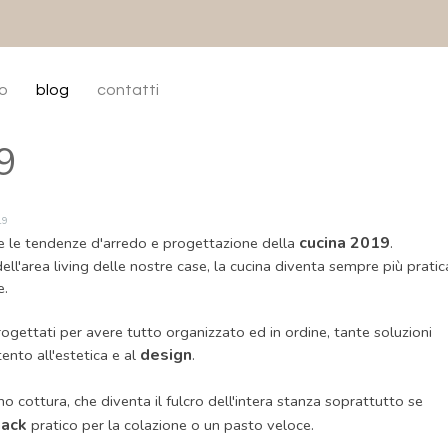
enù
io
blog
contatti
9
19
cucina 2019
re le tendenze d'arredo e progettazione della
.
dell'area living delle nostre case, la cucina diventa sempre più pratic
e.
progettati per avere tutto organizzato ed in ordine, tante soluzioni
design
ento all'estetica e al
.
no cottura, che diventa il fulcro dell'intera stanza soprattutto se
nack
pratico per la colazione o un pasto veloce.