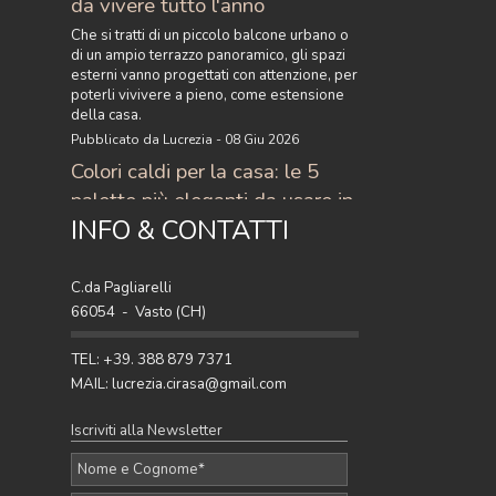
da vivere tutto l'anno
Che si tratti di un piccolo balcone urbano o
di un ampio terrazzo panoramico, gli spazi
esterni vanno progettati con attenzione, per
poterli vivivere a pieno, come estensione
della casa.
Pubblicato da Lucrezia - 08 Giu 2026
Colori caldi per la casa: le 5
palette più eleganti da usare in
INFO & CONTATTI
casa
Scopri i colori caldi per la casa più eleganti
del momento: 5 palette raffinate con
C.da Pagliarelli
terracotta, ocra, caramello e ruggine per
66054 - Vasto (CH)
arredare con stile.
Pubblicato da Lucrezia - 27 Apr 2026
TEL: +39. 388 879 7371
MAIL: lucrezia.cirasa@gmail.com
Iscriviti alla Newsletter