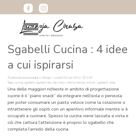
Vai ai contenuti
Salta menù
Sgabelli Cucina : 4 idee
a cui ispirarsi
Pubblicato da
Lucrezia
in
Design
· Lunedì 04 Apr 2022 ·
2:45
Tags:
cucina
,
sgabelli
,
sgabelli bar
,
bar chair
,
interior design online
,
,
sgabelli
,
isola
Una delle maggiori richieste in ambito di progettazione
cucine è il “piano snack” da integrare nell’isola o penisola
per poter consumare un pasto veloce come la colazione o
intrattenere gli ospiti con un aperitivo informale mentre si è
occupati a cucinare. Spesso la cucina viene lasciata a vista e
ciò che cattura l’attenzione è proprio
lo sgabello che
completa l’arredo della cucina.