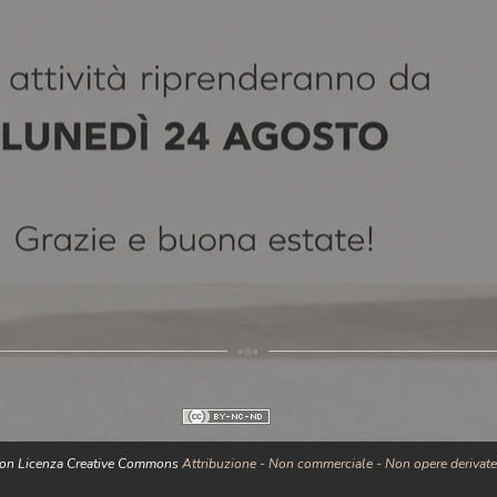
 con Licenza Creative Commons
Attribuzione - Non commerciale - Non opere derivate