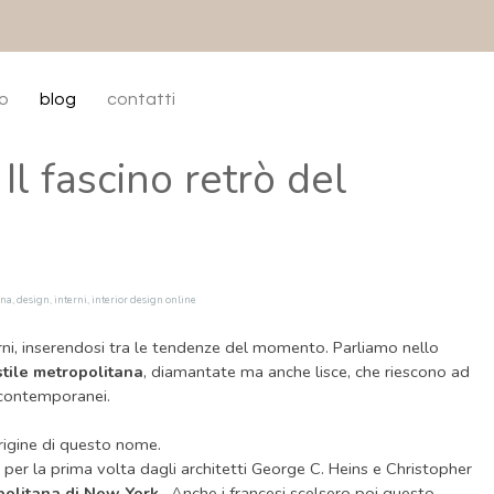
enù
io
blog
contatti
 Il fascino retrò del
ana
,
design
,
interni
,
interior design online
rni, inserendosi tra le tendenze del momento. Parliamo nello
stile metropolitana
, diamantate ma anche lisce, che riescono ad
ù contemporanei.
rigine di questo nome.
 per la prima volta dagli architetti George C. Heins e Christopher
olitana di New York
. Anche i francesi scelsero poi questo