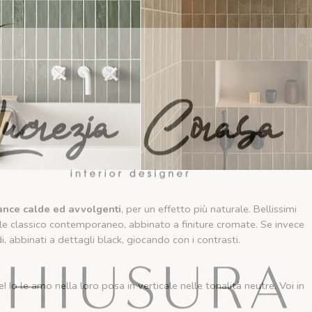
uance calde ed avvolgenti
, per un effetto più naturale. Bellissimi
ile classico contemporaneo, abbinato a finiture cromate. Se invece
i, abbinati a dettagli black, giocando con i contrasti.
o le amo nella loro posa in verticale nelle tonalità neutre. Voi in