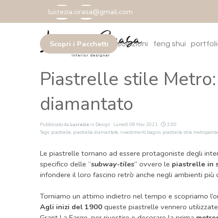
Vai ai contenuti
lucrezia.cirasa@gmail.com
Salta m
Scopri i Pacchetti
home
chi sono
soluzioni
feng shui
portfol
▼
Piastrelle stile Metro:
diamantato
Pubblicato da
Lucrezia
in
Design
· Lunedì 08 Nov 2021 ·
2:00
Tags:
piastrelle
,
piastrelle diamantate
,
rivestimenti bagno
,
piastrelle stile metropolit
Le piastrelle tornano ad essere protagoniste degli inte
specifico delle “
subway-tiles
” ovvero le
piastrelle in 
infondere il loro fascino retrò anche negli ambienti pi
Torniamo un attimo indietro nel tempo e scopriamo l’o
Agl
i
inizi del 1900
queste piastrelle vennero utilizzate
Grant La Farge, per rivestire e decorare la prima
metrop