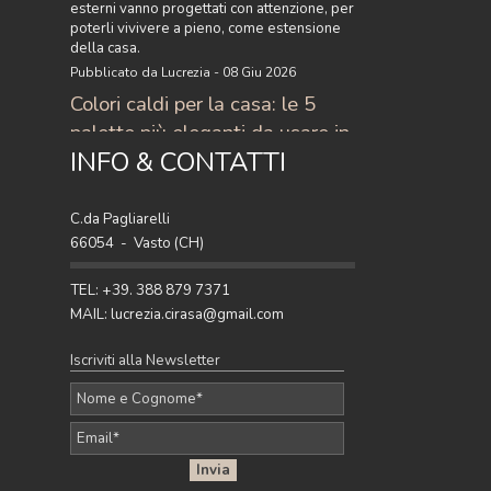
esterni vanno progettati con attenzione, per
poterli vivivere a pieno, come estensione
della casa.
Pubblicato da Lucrezia - 08 Giu 2026
Colori caldi per la casa: le 5
palette più eleganti da usare in
INFO & CONTATTI
casa
Scopri i colori caldi per la casa più eleganti
del momento: 5 palette raffinate con
C.da Pagliarelli
terracotta, ocra, caramello e ruggine per
66054 - Vasto (CH)
arredare con stile.
Pubblicato da Lucrezia - 27 Apr 2026
TEL: +39. 388 879 7371
MAIL: lucrezia.cirasa@gmail.com
Iscriviti alla Newsletter