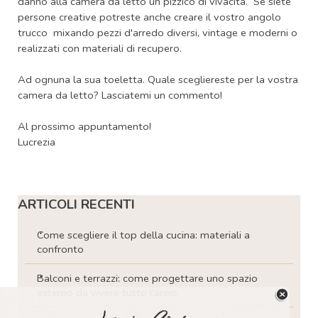
danno alla camera da letto un pizzico di vivacità. Se siete
persone creative potreste anche creare il vostro angolo
trucco mixando pezzi d'arredo diversi, vintage e moderni o
realizzati con materiali di recupero.
Ad ognuna la sua toeletta. Quale scegliereste per la vostra
camera da letto? Lasciatemi un commento!
Al prossimo appuntamento!
Lucrezia
Salta blocco ARTICOLI RECENTI
ARTICOLI RECENTI
Come scegliere il top della cucina: materiali a
confronto
Balconi e terrazzi: come progettare uno spazio
esterno da vivere tutto l'anno