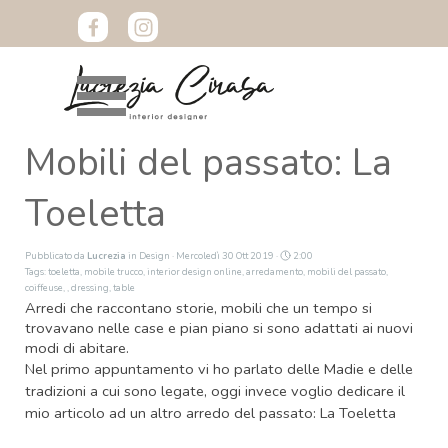
Vai ai contenuti
Salta menù
Mobili del passato: La
Toeletta
Pubblicato da
Lucrezia
in
Design
· Mercoledì 30 Ott 2019 ·
2:00
Tags:
toeletta
,
mobile trucco
,
interior design online
,
arredamento
,
mobili del passato
,
coiffeuse
,
,
dressing
,
table
Arredi che raccontano storie, mobili che un tempo si
trovavano nelle case e pian piano si sono adattati ai nuovi
modi di abitare.
Nel primo appuntamento vi ho parlato delle Madie e delle
tradizioni a cui sono legate, oggi invece voglio dedicare il
mio articolo ad un altro arredo del passato: La Toeletta