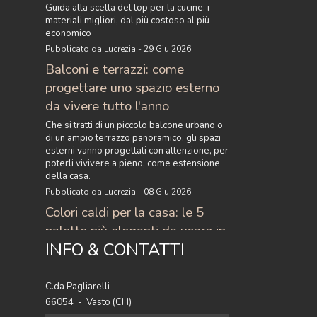
Guida alla scelta del top per la cucine: i
materiali migliori, dal più costoso al più
economico
Pubblicato da Lucrezia - 29 Giu 2026
Balconi e terrazzi: come
progettare uno spazio esterno
da vivere tutto l'anno
Che si tratti di un piccolo balcone urbano o
di un ampio terrazzo panoramico, gli spazi
esterni vanno progettati con attenzione, per
poterli vivivere a pieno, come estensione
della casa.
Pubblicato da Lucrezia - 08 Giu 2026
Colori caldi per la casa: le 5
palette più eleganti da usare in
INFO & CONTATTI
casa
Scopri i colori caldi per la casa più eleganti
del momento: 5 palette raffinate con
C.da Pagliarelli
terracotta, ocra, caramello e ruggine per
66054 - Vasto (CH)
arredare con stile.