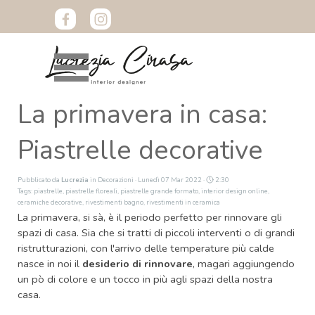
Vai ai contenuti
Salta menù
La primavera in casa:
Piastrelle decorative
Pubblicato da
Lucrezia
in
Decorazioni
· Lunedì 07 Mar 2022 ·
2:30
Tags:
piastrelle
,
piastrelle floreali
,
piastrelle grande formato
,
interior design online
,
ceramiche decorative
,
rivestimenti bagno
,
rivestimenti in ceramica
La primavera, si sà, è il periodo perfetto per rinnovare gli
spazi di casa. Sia che si tratti di piccoli interventi o di grandi
ristrutturazioni, con l'arrivo delle temperature più calde
nasce in noi il
desiderio di rinnovare
,
magari aggiungendo
un pò di colore e un tocco in più agli spazi della nostra
casa.