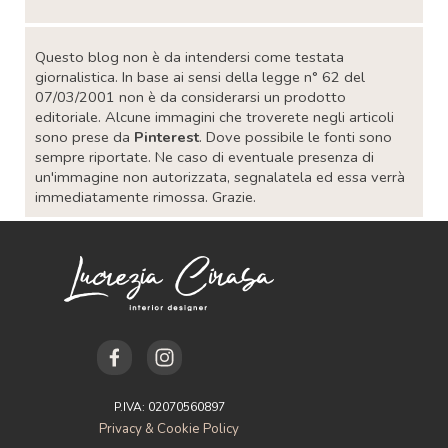
Salta blocco
Questo blog non è da intendersi come testata
giornalistica. In base ai sensi della legge n° 62 del
07/03/2001 non è da considerarsi un prodotto
editoriale. Alcune immagini che troverete negli articoli
sono prese da
Pinterest
. Dove possibile le fonti sono
sempre riportate. Ne caso di eventuale presenza di
un'immagine non autorizzata, segnalatela ed essa verrà
immediatamente rimossa. Grazie.
P.IVA: 02070560897
Privacy & Cookie Policy