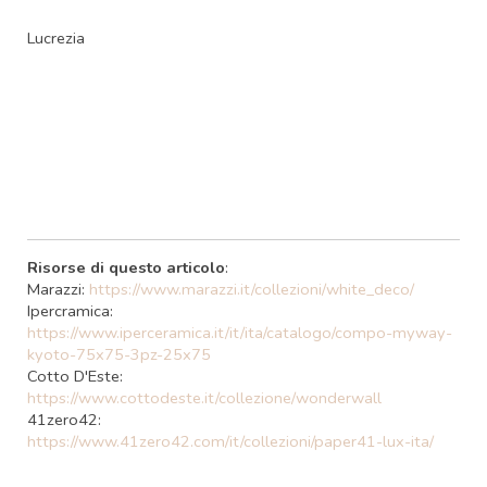
Lucrezia
Risorse di questo articolo
:
Marazzi:
https://www.marazzi.it/collezioni/white_deco/
Ipercramica:
https://www.iperceramica.it/it/ita/catalogo/compo-myway-
kyoto-75x75-3pz-25x75
Cotto D'Este:
https://www.cottodeste.it/collezione/wonderwall
41zero42:
https://www.41zero42.com/it/collezioni/paper41-lux-ita/