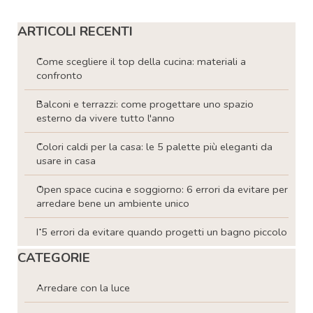
Salta blocco ARTICOLI RECENTI
ARTICOLI RECENTI
Come scegliere il top della cucina: materiali a
confronto
Balconi e terrazzi: come progettare uno spazio
esterno da vivere tutto l'anno
Colori caldi per la casa: le 5 palette più eleganti da
usare in casa
Open space cucina e soggiorno: 6 errori da evitare per
arredare bene un ambiente unico
I 5 errori da evitare quando progetti un bagno piccolo
Salta blocco CATEGORIE
CATEGORIE
Arredare con la luce