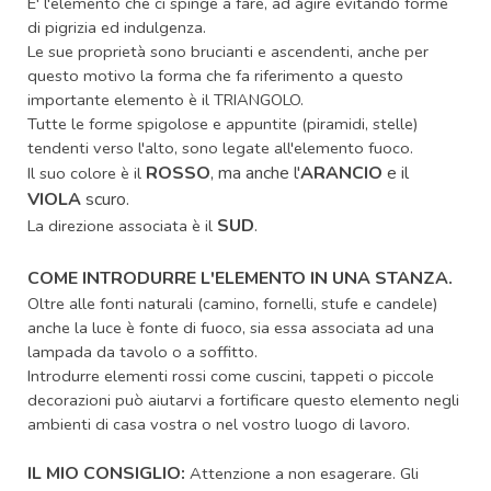
E' l'elemento che ci spinge a fare, ad agire evitando forme
di pigrizia ed indulgenza.
Le sue proprietà sono brucianti e ascendenti, anche per
questo motivo la forma che fa riferimento a questo
importante elemento è il TRIANGOLO.
Tutte le forme spigolose e appuntite (piramidi, stelle)
tendenti verso l'alto, sono legate all'elemento fuoco.
ROSSO
, ma anche l'
ARANCIO
e il
Il suo colore è il
VIOLA
scuro.
SUD
.
La direzione associata è il
COME INTRODURRE L'ELEMENTO IN UNA STANZA.
Oltre alle fonti naturali (camino, fornelli, stufe e candele)
anche la luce è fonte di fuoco, sia essa associata ad una
lampada da tavolo o a soffitto.
Introdurre elementi rossi come cuscini, tappeti o piccole
decorazioni può aiutarvi a fortificare questo elemento negli
ambienti di casa vostra o nel vostro luogo di lavoro.
IL MIO CONSIGLIO:
Attenzione a non esagerare. Gli