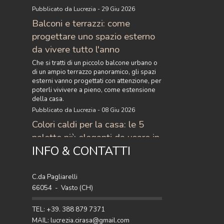
Pubblicato da Lucrezia - 29 Giu 2026
Balconi e terrazzi: come
progettare uno spazio esterno
da vivere tutto l'anno
Che si tratti di un piccolo balcone urbano o
di un ampio terrazzo panoramico, gli spazi
esterni vanno progettati con attenzione, per
poterli vivivere a pieno, come estensione
della casa.
Pubblicato da Lucrezia - 08 Giu 2026
Colori caldi per la casa: le 5
palette più eleganti da usare in
INFO & CONTATTI
casa
Scopri i colori caldi per la casa più eleganti
del momento: 5 palette raffinate con
C.da Pagliarelli
terracotta, ocra, caramello e ruggine per
66054 - Vasto (CH)
arredare con stile.
Pubblicato da Lucrezia - 27 Apr 2026
TEL: +39. 388 879 7371
MAIL: lucrezia.cirasa@gmail.com