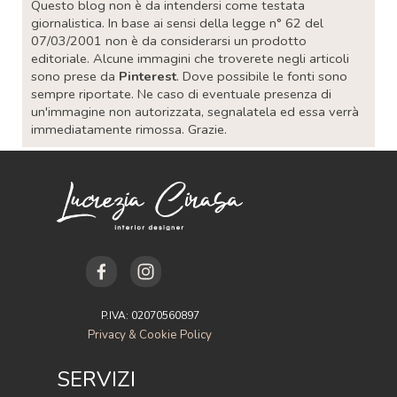
Questo blog non è da intendersi come testata
giornalistica. In base ai sensi della legge n° 62 del
07/03/2001 non è da considerarsi un prodotto
editoriale. Alcune immagini che troverete negli articoli
sono prese da
Pinterest
. Dove possibile le fonti sono
sempre riportate. Ne caso di eventuale presenza di
un'immagine non autorizzata, segnalatela ed essa verrà
immediatamente rimossa. Grazie.
P.IVA: 02070560897
Privacy & Cookie Policy
SERVIZI