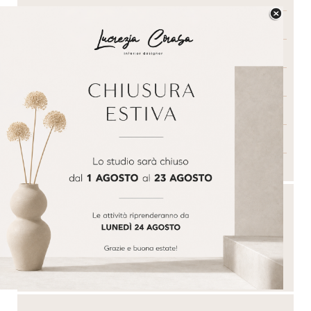
Design
Feng Shui
Garden Design
Kids
Tendenze
Tutte le categorie
Salta blocco
Salta blocco