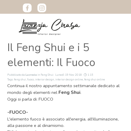
Vai ai contenuti
Salta menù
Il Feng Shui e i 5
elementi: Il Fuoco
Pubblicato da
Lucrezia
in
Feng Shui
· Lunedì 19 Nov 2018 ·
1:15
Tags:
feng shui
,
fuoco
,
interior design
,
interior design online
,
feng shui online
Continua il nostro appuntamento settimanale dedicato al
Feng Shui
mondo degli elementi nel
.
Oggi si parla di: FUOCO
-FUOCO-
L'elemento fuoco è associato all'energia, all'illuminazione,
alla passione e al dinamismo.