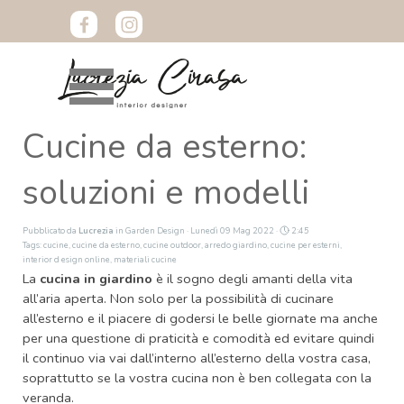
Vai ai contenuti
Salta menù
Cucine da esterno:
soluzioni e modelli
Pubblicato da
Lucrezia
in
Garden Design
· Lunedì 09 Mag 2022 ·
2:45
Tags:
cucine
,
cucine da esterno
,
cucine outdoor
,
arredo giardino
,
cucine per esterni
,
interior d esign online
,
materiali cucine
La
cucina in giardino
è il sogno degli amanti della vita
all’aria aperta. Non solo per la possibilità di cucinare
all’esterno e il piacere di godersi le belle giornate ma anche
per una questione di praticità e comodità ed evitare quindi
il continuo via vai dall’interno all’esterno della vostra casa,
soprattutto se la vostra cucina non è ben collegata con la
veranda.