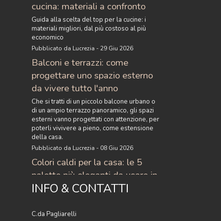
cucina: materiali a confronto
Guida alla scelta del top per la cucine: i
materiali migliori, dal più costoso al più
economico
Pubblicato da Lucrezia - 29 Giu 2026
Balconi e terrazzi: come
progettare uno spazio esterno
da vivere tutto l'anno
Che si tratti di un piccolo balcone urbano o
di un ampio terrazzo panoramico, gli spazi
esterni vanno progettati con attenzione, per
poterli vivivere a pieno, come estensione
della casa.
Pubblicato da Lucrezia - 08 Giu 2026
Colori caldi per la casa: le 5
palette più eleganti da usare in
INFO & CONTATTI
casa
Scopri i colori caldi per la casa più eleganti
del momento: 5 palette raffinate con
C.da Pagliarelli
terracotta, ocra, caramello e ruggine per