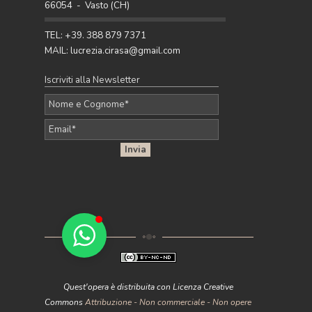
66054 - Vasto (CH)
arredare con stile.
Pubblicato da Lucrezia - 27 Apr 2026
TEL: +39. 388 879 7371
MAIL: lucrezia.cirasa@gmail.com
Iscriviti alla Newsletter
Quest'opera è distribuita con Licenza Creative
Commons
Attribuzione - Non commerciale - Non opere