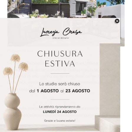
Photocredits: Ikea
Se siete alla ricerca di
soluzione smart, meno
impegnativa
anche a livello di budget, potete valutare
l’acquisto di una cucina da esterno Ikea, come il modello
GRILLSKÄ, con moduli in acciaio componibili a secondo
dello spazio e delle esigenze.
Non resta che scegliere quella che fa al caso vostro!
Vi aspetto al prossimo appuntamento qui sul blog!
Lucrezia