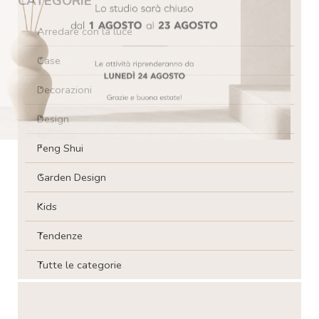
CATEGORIE
Arredare con la luce
Case
Decorazioni
Design
Feng Shui
Garden Design
Kids
Tendenze
Tutte le categorie
Salta blocco