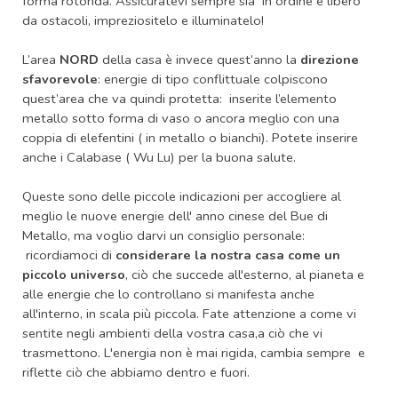
forma rotonda. Assicuratevi sempre sia in ordine e libero
da ostacoli, impreziositelo e illuminatelo!
L’area
NORD
della casa è invece quest’anno la
direzione
sfavorevole
: energie di tipo conflittuale colpiscono
quest’area che va quindi protetta: inserite l’elemento
metallo sotto forma di vaso o ancora meglio con una
coppia di elefentini ( in metallo o bianchi). Potete inserire
anche i Calabase ( Wu Lu) per la buona salute.
Queste sono delle piccole indicazioni per accogliere al
meglio le nuove energie dell' anno cinese del Bue di
Metallo, ma voglio darvi un consiglio personale:
ricordiamoci di
considerare la nostra casa come un
piccolo universo
, ciò che succede all'esterno, al pianeta e
alle energie che lo controllano si manifesta anche
all'interno, in scala più piccola. Fate attenzione a come vi
sentite negli ambienti della vostra casa,a ciò che vi
trasmettono. L'energia non è mai rigida, cambia sempre e
riflette ciò che abbiamo dentro e fuori.