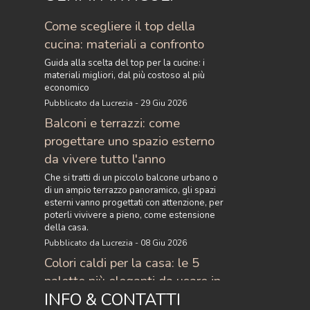
Come scegliere il top della
cucina: materiali a confronto
Guida alla scelta del top per la cucine: i
materiali migliori, dal più costoso al più
economico
Pubblicato da Lucrezia - 29 Giu 2026
Balconi e terrazzi: come
progettare uno spazio esterno
da vivere tutto l'anno
Che si tratti di un piccolo balcone urbano o
di un ampio terrazzo panoramico, gli spazi
esterni vanno progettati con attenzione, per
poterli vivivere a pieno, come estensione
della casa.
Pubblicato da Lucrezia - 08 Giu 2026
Colori caldi per la casa: le 5
palette più eleganti da usare in
INFO & CONTATTI
casa