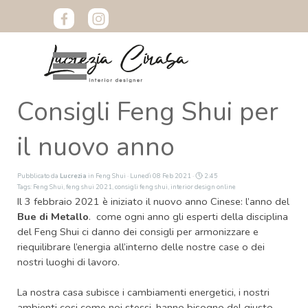
Vai ai contenuti
Salta menù
Consigli Feng Shui per
il nuovo anno
Pubblicato da
Lucrezia
in
Feng Shui
· Lunedì 08 Feb 2021 ·
2:45
Tags:
Feng Shui
,
feng shui 2021
,
consigli feng shui
,
interior design online
Il 3 febbraio 2021 è iniziato il nuovo anno Cinese: l’anno del
Bue di Metallo
. come ogni anno gli esperti della disciplina
del Feng Shui ci danno dei consigli per armonizzare e
riequilibrare l’energia all’interno delle nostre case o dei
nostri luoghi di lavoro.
La nostra casa subisce i cambiamenti energetici, i nostri
ambienti cosi come noi stessi, hanno bisogno del giusto