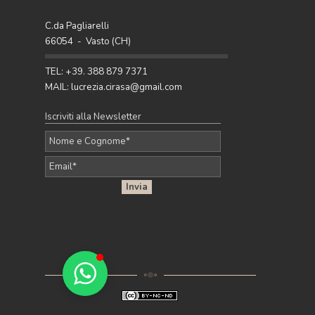
Scopri i colori caldi per la casa più eleganti
del momento: 5 palette raffinate con
C.da Pagliarelli
terracotta, ocra, caramello e ruggine per
66054 - Vasto (CH)
arredare con stile.
Pubblicato da Lucrezia - 27 Apr 2026
TEL: +39. 388 879 7371
MAIL: lucrezia.cirasa@gmail.com
Iscriviti alla Newsletter