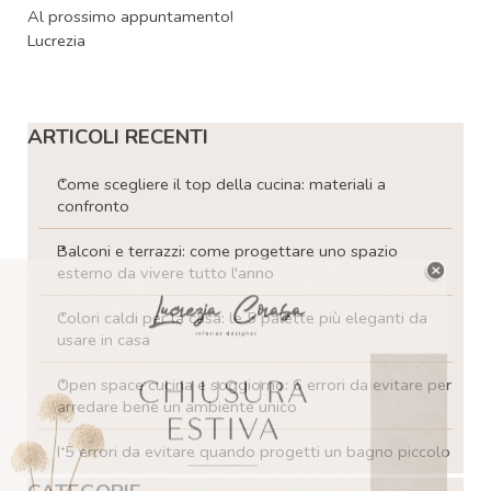
Al prossimo appuntamento!
Lucrezia
Salta blocco ARTICOLI RECENTI
ARTICOLI RECENTI
Come scegliere il top della cucina: materiali a
confronto
Balconi e terrazzi: come progettare uno spazio
esterno da vivere tutto l'anno
Colori caldi per la casa: le 5 palette più eleganti da
usare in casa
Open space cucina e soggiorno: 6 errori da evitare per
arredare bene un ambiente unico
I 5 errori da evitare quando progetti un bagno piccolo
Salta blocco CATEGORIE