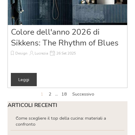
Colore dell'anno 2026 di
Sikkens: The Rhythm of Blues
Design
Lucrezia
26 Set 2025
Leggi
Pagina corrente:
1
Vai a pagina:
2
...
Vai a pagina:
18
Successivo
Salta blocco ARTICOLI RECENTI
ARTICOLI RECENTI
Come scegliere il top della cucina: materiali a
confronto