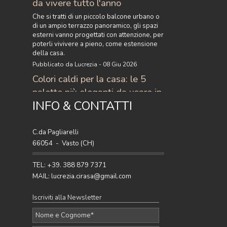
da vivere tutto l'anno
Che si tratti di un piccolo balcone urbano o
di un ampio terrazzo panoramico, gli spazi
esterni vanno progettati con attenzione, per
poterli vivivere a pieno, come estensione
della casa.
Pubblicato da Lucrezia - 08 Giu 2026
Colori caldi per la casa: le 5
palette più eleganti da usare in
INFO & CONTATTI
casa
Scopri i colori caldi per la casa più eleganti
del momento: 5 palette raffinate con
C.da Pagliarelli
terracotta, ocra, caramello e ruggine per
66054 - Vasto (CH)
arredare con stile.
Pubblicato da Lucrezia - 27 Apr 2026
TEL: +39. 388 879 7371
MAIL: lucrezia.cirasa@gmail.com
Iscriviti alla Newsletter