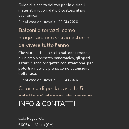
Guida alla scelta del top per la cucine: i
materiali migliori, dal più costoso al più
economico
Pubblicato da Lucrezia - 29 Giu 2026
Balconi e terrazzi: come
progettare uno spazio esterno
da vivere tutto l'anno
Che si tratti di un piccolo balcone urbano o
di un ampio terrazzo panoramico, gli spazi
esterni vanno progettati con attenzione, per
poterli vivivere a pieno, come estensione
della casa.
Pubblicato da Lucrezia - 08 Giu 2026
Colori caldi per la casa: le 5
palette più eleganti da usare in
INFO & CONTATTI
casa
Scopri i colori caldi per la casa più eleganti
del momento: 5 palette raffinate con
C.da Pagliarelli
terracotta, ocra, caramello e ruggine per
66054 - Vasto (CH)
arredare con stile.