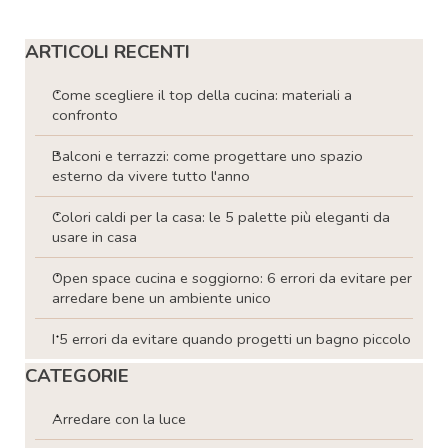
Salta blocco ARTICOLI RECENTI
ARTICOLI RECENTI
Come scegliere il top della cucina: materiali a
confronto
Balconi e terrazzi: come progettare uno spazio
esterno da vivere tutto l'anno
Colori caldi per la casa: le 5 palette più eleganti da
usare in casa
Open space cucina e soggiorno: 6 errori da evitare per
arredare bene un ambiente unico
I 5 errori da evitare quando progetti un bagno piccolo
Salta blocco CATEGORIE
CATEGORIE
Arredare con la luce