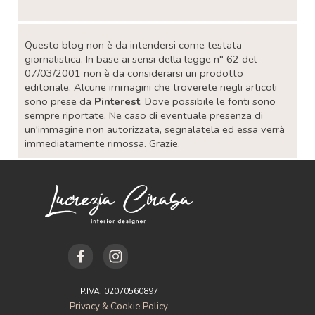
Salta blocco
Questo blog non è da intendersi come testata
giornalistica. In base ai sensi della legge n° 62 del
07/03/2001 non è da considerarsi un prodotto
editoriale. Alcune immagini che troverete negli articoli
sono prese da
Pinterest
. Dove possibile le fonti sono
sempre riportate. Ne caso di eventuale presenza di
un'immagine non autorizzata, segnalatela ed essa verrà
immediatamente rimossa. Grazie.
P.IVA: 02070560897
Privacy & Cookie Policy