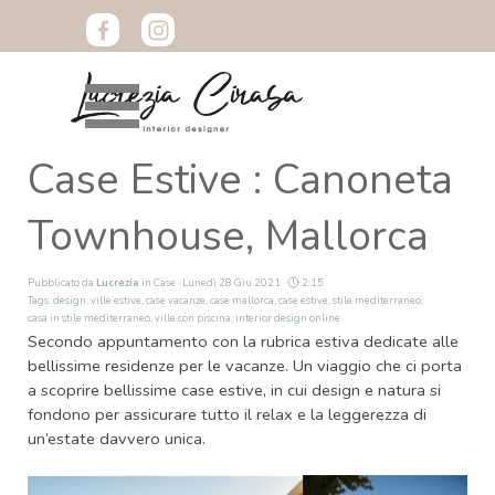
Vai ai contenuti
Salta menù
Case Estive : Canoneta
Townhouse, Mallorca
Pubblicato da
Lucrezia
in
Case
· Lunedì 28 Giu 2021 ·
2:15
Tags:
design
,
ville estive
,
case vacanze
,
case mallorca
,
case estive
,
stile mediterraneo
,
casa in stile mediterraneo
,
ville con piscina
,
interior design online
Secondo appuntamento con la rubrica estiva dedicate alle
bellissime residenze per le vacanze. Un viaggio che ci porta
a scoprire bellissime case estive, in cui design e natura si
fondono per assicurare tutto il relax e la leggerezza di
un’estate davvero unica.