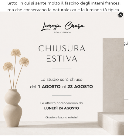
letto, in cui si sente molto il fascino degli interni francesi,
ma che conservano la naturalezza e la luminosità tipica
dello stile mediterraneo. Per il bagno, sono state scelte
superfici continue, in microcemento, abbinate ad una
grande lavabo in pietra e dettagli in legno.
Un sogno estivo in cui abbandonarsi , fuori dal tempo, dagli
impegni e dallo stress.
Vi aspetto qui sul blog con il prossimo appuntamento !
Lucrezia
Risorse di questo articolo
:
Berrow Project:
https://berrowprojects.com/properties/canoneta-
townhouse-soller/