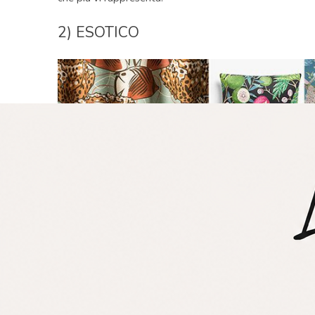
2) ESOTICO
Atmosfere esotiche ricoprono i tessili di casa a cominci