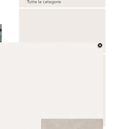
Tutte le categorie
Salta blocco
Salta blocco
Questo blog non è da intendersi come
testata giornalistica. In base ai sensi della
legge n° 62 del 07/03/2001 non è da
considerarsi un prodotto editoriale.
Alcune immagini che troverete negli
articoli sono prese da
Pinterest
. Dove
possibile le fonti sono sempre riportate.
Ne caso di eventuale presenza di
un'immagine non autorizzata, segnalatela
ed essa verrà immediatamente rimossa.
Grazie.