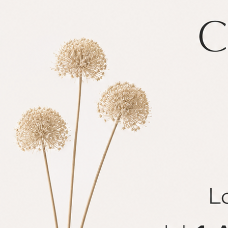
Green o ancora il wallpaper che ci trasporta nella Giun
colo
moda e sono perfetti per chi ama i luoghi caldi e i
giocoso e colorato, potete scegliere il tessuto raffiguran
3) NEUTRO SOFT