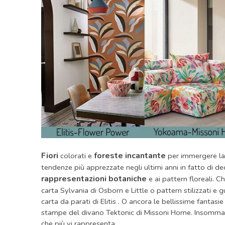
Fiori
foreste incantante
colorati e
per immergere la 
tendenze più apprezzate negli ultimi anni in fatto di de
r
a
ppresentazioni botaniche
e ai pattern floreali. C
carta Sylvania di Osborn e Little o pattern stilizzati e
carta da parati di Elitis . O ancora le bellissime fantasi
stampe del divano Tektonic di Missoni Home. Insomma, s
che più vi rappresenta.