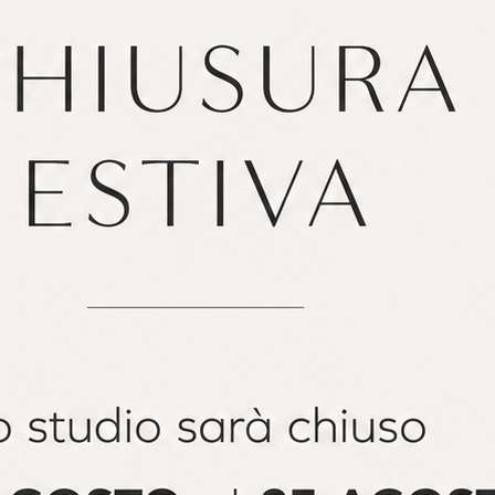
Fiori e animali selvaggi
gla di Matteo Stucchi.
sono tornati di
ri accesi
delle atmosfere tropicali. E se volete dare un tocco
te la barriera corallina di Nobilis.