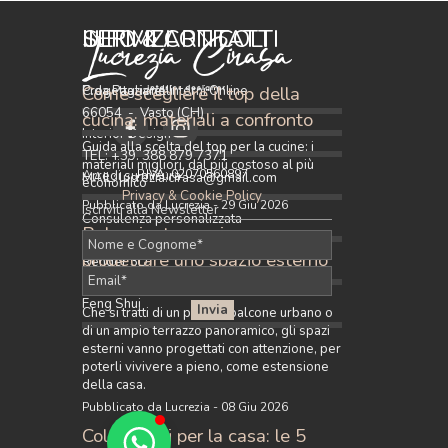
SERVIZI
ULTIMI ARTICOLI
INFO & CONTATTI
Come scegliere il top della
Progettazione Interni Online
C.da Pagliarelli
66054 - Vasto (CH)
cucina: materiali a confronto
Interior Design
Guida alla scelta del top per la cucine: i
TEL: +39. 388 879 7371
materiali migliori, dal più costoso al più
P.IVA: 02070560897
Arredi su misura
MAIL: lucrezia.cirasa@gmail.com
economico
Privacy & Cookie Policy
Pubblicato da Lucrezia - 29 Giu 2026
Iscriviti alla Newsletter
Consulenza personalizzata
Balconi e terrazzi: come
progettare uno spazio esterno
Render 3D
da vivere tutto l'anno
Feng Shui
Che si tratti di un piccolo balcone urbano o
di un ampio terrazzo panoramico, gli spazi
esterni vanno progettati con attenzione, per
poterli vivivere a pieno, come estensione
della casa.
Pubblicato da Lucrezia - 08 Giu 2026
Colori caldi per la casa: le 5