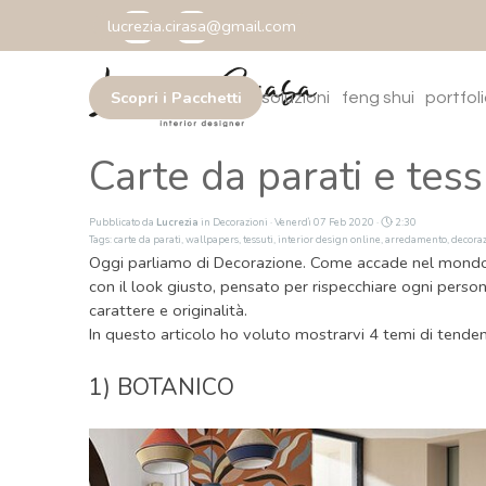
Vai ai contenuti
lucrezia.cirasa@gmail.com
Salta m
Scopri i Pacchetti
home
chi sono
soluzioni
feng shui
portfol
▼
Carte da parati e tess
Pubblicato da
Lucrezia
in
Decorazioni
· Venerdì 07 Feb 2020 ·
2:30
Tags:
carte da parati
,
wallpapers
,
tessuti
,
interior design online
,
arredamento
,
decora
Oggi parliamo di Decorazione. Come accade nel mondo d
con il look giusto, pensato per rispecchiare ogni persona
carattere e originalità.
In questo articolo ho voluto mostrarvi 4 temi di tende
1) BOTANICO