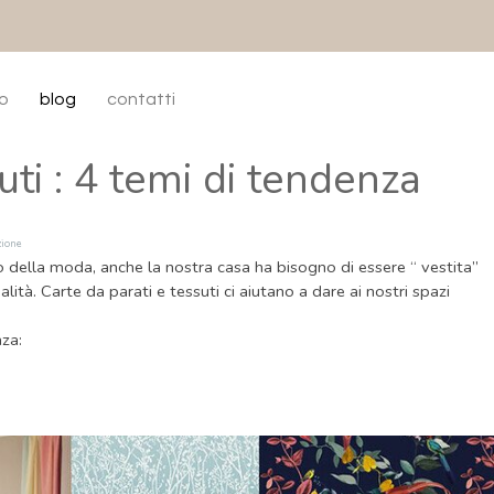
enù
io
blog
contatti
uti : 4 temi di tendenza
zione
ella moda, anche la nostra casa ha bisogno di essere “ vestita”
lità. Carte da parati e tessuti ci aiutano a dare ai nostri spazi
nza: