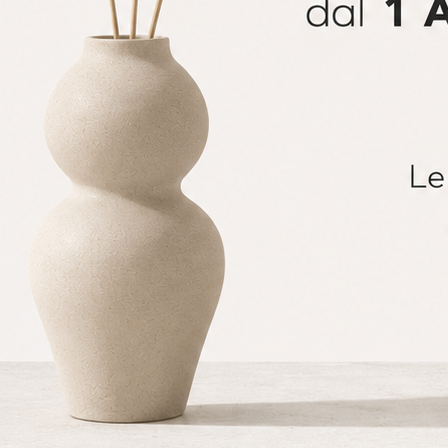
Per chi invece vuole mantenere uno stile sobrio, legger
caso vostro. Tessuti in fibra naturale e carte da parati
freschezza e leggerezza, come le tende in tessuto ecoco
tono e i tocchi di colore pastello trasmettono un senso 
4) VIAGGIO