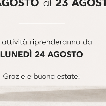
o e non ama particolarmente i colori forti, questa tendenza fa al
 con linee morbide e colori neutri donano alla casa un senso di
mpatibile, quasi trasparenti di Christian Fischbacher. Il tono su
di calma e tranquillità.