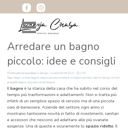
Vai ai contenuti
Salta menù
Arredare un bagno
piccolo: idee e consigli
Pubblicato da
Lucrezia
in
Design
· Lunedì 04 Ott 2021 ·
3:30
Tags:
bagni
,
arredo bagno
,
bagno piccolo
,
arredare un bagno piccolo
,
interior design online
,
progetto bagno
,
soluzioni smart bagno
Il
bagno
è la stanza della casa che ha subito nel corso del
tempo più trasformazioni e adattamenti. Non si tratta più
infatti di un semplice spazio di servizio ma di una piccola
oasi di benessere.
Aziende del settore ogni anno ci
mostrano tantissime novità in fatto di rivestimenti, sanitari
e accessori che riescono ad adattarsi alle più svariate
esigenze. Una di queste e sicuramente lo
spazio ridotto
. Il