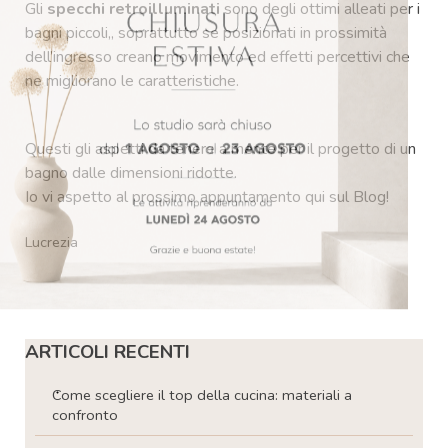
Gli
specchi retroilluminati
sono degli ottimi alleati per i
bagni piccoli,, soprattutto se posizionati in prossimità
dell’ingresso creano movimento ed effetti percettivi che
ne migliorano le caratteristiche.
Questi gli aspetti da tenere a mente per il progetto di un
bagno dalle dimensioni ridotte.
Io vi aspetto al prossimo appuntamento qui sul Blog!
Lucrezia
Salta blocco ARTICOLI RECENTI
ARTICOLI RECENTI
Come scegliere il top della cucina: materiali a
confronto