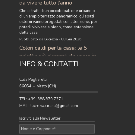
da vivere tutto l'anno
Che si tratti di un piccolo balcone urbano o
di un ampio terrazzo panoramico, gli spazi
esterni vanno progettati con attenzione, per
poterli vivivere a pieno, come estensione
della casa.
Pubblicato da Lucrezia - 08 Giu 2026
Colori caldi per la casa: le 5
palette più eleganti da usare in
INFO & CONTATTI
casa
Scopri i colori caldi per la casa più eleganti
del momento: 5 palette raffinate con
C.da Pagliarelli
terracotta, ocra, caramello e ruggine per
66054 - Vasto (CH)
arredare con stile.
Pubblicato da Lucrezia - 27 Apr 2026
TEL: +39. 388 879 7371
MAIL: lucrezia.cirasa@gmail.com
Iscriviti alla Newsletter