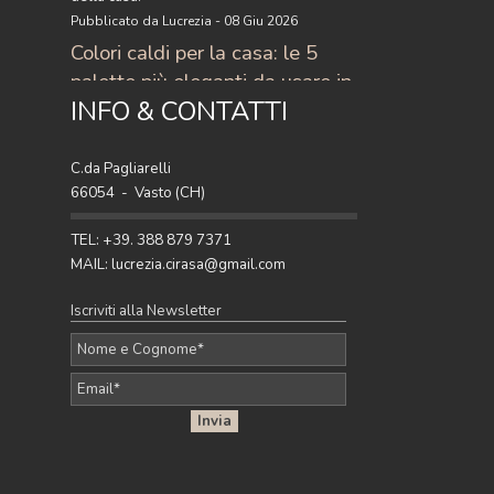
Pubblicato da Lucrezia - 08 Giu 2026
Colori caldi per la casa: le 5
palette più eleganti da usare in
INFO & CONTATTI
casa
Scopri i colori caldi per la casa più eleganti
del momento: 5 palette raffinate con
C.da Pagliarelli
terracotta, ocra, caramello e ruggine per
66054 - Vasto (CH)
arredare con stile.
Pubblicato da Lucrezia - 27 Apr 2026
TEL: +39. 388 879 7371
MAIL: lucrezia.cirasa@gmail.com
Iscriviti alla Newsletter