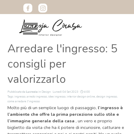
Vai ai contenuti
Salta menù
Arredare l'ingresso: 5
consigli per
valorizzarlo
Pubblicato da
Lucrezia
in
Design
· Lunedì 04 Set 2023 ·
4:00
Tags:
ingresso
,
arredo ingresso
,
idee ingresso
,
interior design online
,
design ingresso
,
come arredare l'ingresso
Molto più di un semplice luogo di passaggio,
l’ingresso è
l’ambiente che offre la prima percezione sullo stile e
l’immagine generale della casa
, un vero e proprio
biglietto da visita che ha il potere di incuriosire, catturare e