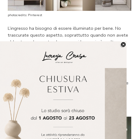
photocredits: Pinterest
L’ingresso ha bisogno di essere illuminato per bene. No
trascurate questo aspetto, soprattutto quando non avete
abbastanza luce naturale e magari lo spazio è molto
chiuso.
Prevedete delle
lampade da parete o delle
piccole sospensioni
,che aggiungono un tocco di
personalità e movimento, oppure optate per un
controsoffitto con piccoli faretti
. Se avete un ingresso
ampio e spazioso, si può scegliere anche un
lampadario
che catturi da subito l’attenzione ( occhio alle dimensioni e
alle proporzioni mi raccomando).
5_ Aggiungete un tocco di verde