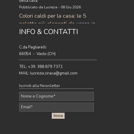
della casa.
Pubblicato da Lucrezia - 08 Giu 2026
Colori caldi per la casa: le 5
palette più eleganti da usare in
INFO & CONTATTI
casa
Scopri i colori caldi per la casa più eleganti
del momento: 5 palette raffinate con
C.da Pagliarelli
terracotta, ocra, caramello e ruggine per
66054 - Vasto (CH)
arredare con stile.
Pubblicato da Lucrezia - 27 Apr 2026
TEL: +39. 388 879 7371
MAIL: lucrezia.cirasa@gmail.com
Iscriviti alla Newsletter