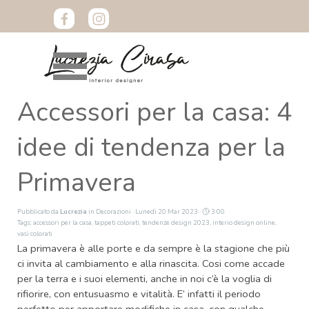
Vai ai contenuti
Salta menù
Accessori per la casa: 4
idee di tendenza per la
Primavera
Pubblicato da
Lucrezia
in
Decorazioni
· Lunedì 20 Mar 2023 ·
3:00
Tags:
accessori per la casa
,
tappeti colorati
,
tendenze design 2023
,
interio design online
,
vasi colorati
La primavera è alle porte e da sempre è la stagione che più
ci invita al cambiamento e alla rinascita. Cosi come accade
per la terra e i suoi elementi, anche in noi c’è la voglia di
rifiorire, con entusuasmo e vitalità. E’ infatti il periodo