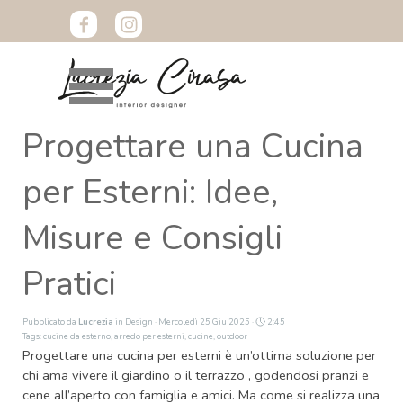
Vai ai contenuti
Salta menù
Progettare una Cucina
per Esterni: Idee,
Misure e Consigli
Pratici
Pubblicato da
Lucrezia
in
Design
· Mercoledì 25 Giu 2025 ·
2:45
Tags:
cucine da esterno
,
arredo per esterni
,
cucine
,
outdoor
Progettare una cucina per esterni è un’ottima soluzione per
chi ama vivere il giardino o il terrazzo , godendosi pranzi e
cene all’aperto con famiglia e amici. Ma come si realizza una