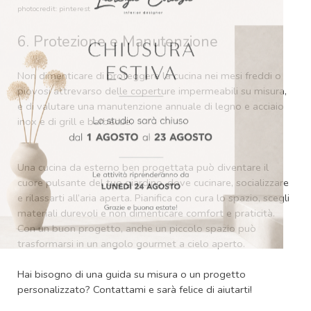
photocredit: pinterest
6. Protezione e Manutenzione
Non dimenticare di proteggere la cucina nei mesi freddi o
piovosi attrevarso delle c
operture impermeabili su misura,
e di valutare una manutenzione
annuale di legno e acciaio
inox e di grill e barbecue.
Una cucina da esterno ben progettata può diventare il
cuore pulsante del tuo giardino, dove cucinare, socializzare
e rilassarti all’aria aperta. Pianifica con cura lo spazio, scegli
materiali durevoli e non dimenticare comfort e praticità.
Con un buon progetto, anche un piccolo spazio può
trasformarsi in un angolo gourmet a cielo aperto.
Hai bisogno di una guida su misura o un progetto
personalizzato? Contattami e sarà felice di aiutarti!