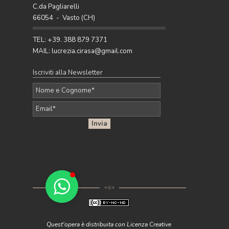
del momento: 5 palette raffinate con
C.da Pagliarelli
terracotta, ocra, caramello e ruggine per
66054 - Vasto (CH)
arredare con stile.
Pubblicato da Lucrezia - 27 Apr 2026
TEL: +39. 388 879 7371
MAIL: lucrezia.cirasa@gmail.com
Iscriviti alla Newsletter
Quest'opera è distribuita con Licenza Creative