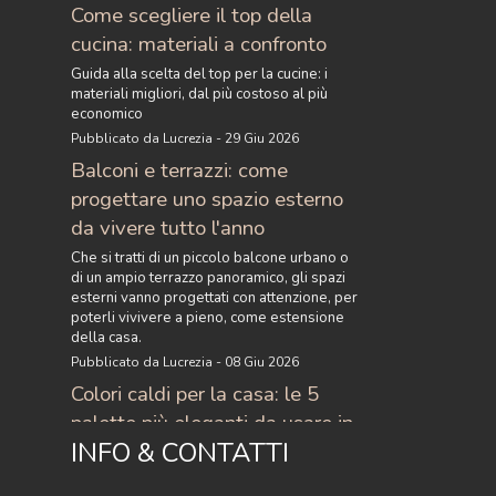
Come scegliere il top della
cucina: materiali a confronto
Guida alla scelta del top per la cucine: i
materiali migliori, dal più costoso al più
economico
Pubblicato da Lucrezia - 29 Giu 2026
Balconi e terrazzi: come
progettare uno spazio esterno
da vivere tutto l'anno
Che si tratti di un piccolo balcone urbano o
di un ampio terrazzo panoramico, gli spazi
esterni vanno progettati con attenzione, per
poterli vivivere a pieno, come estensione
della casa.
Pubblicato da Lucrezia - 08 Giu 2026
Colori caldi per la casa: le 5
palette più eleganti da usare in
INFO & CONTATTI
casa
Scopri i colori caldi per la casa più eleganti