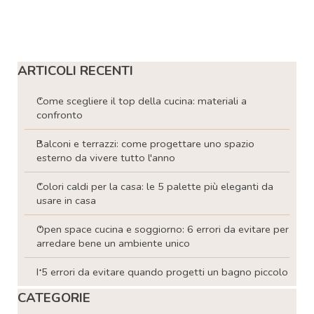
Salta blocco ARTICOLI RECENTI
ARTICOLI RECENTI
Come scegliere il top della cucina: materiali a
confronto
Balconi e terrazzi: come progettare uno spazio
esterno da vivere tutto l'anno
Colori caldi per la casa: le 5 palette più eleganti da
usare in casa
Open space cucina e soggiorno: 6 errori da evitare per
arredare bene un ambiente unico
I 5 errori da evitare quando progetti un bagno piccolo
Salta blocco CATEGORIE
CATEGORIE